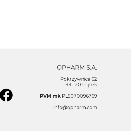
OPHARM S.A.
Pokrzywnica 62
99-120 Piątek
PVM mk
PL5070096769
info@opharm.com