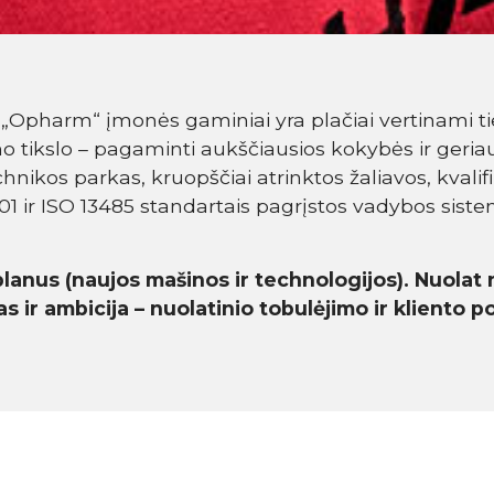
Opharm“ įmonės gaminiai yra plačiai vertinami tiek
 tikslo – pagaminti aukščiausios kokybės ir geria
hnikos parkas, kruopščiai atrinktos žaliavos, kvalif
001 ir ISO 13485 standartais pagrįstos vadybos siste
lanus (naujos mašinos ir technologijos). Nuolat
 ir ambicija – nuolatinio tobulėjimo ir kliento 