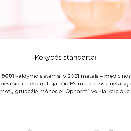
Kokybės standartai
 9001
valdymo sistema, o 2021 metais – medicinos
iesi šiuo metu galiojančiu ES medicinos prietai
 metų gruodžio mėnesio „Opharm“ veikia kaip akc