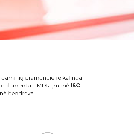
 gaminių pramonėje reikalinga
sų reglamentu – MDR. Įmonė
ISO
inė bendrovė.